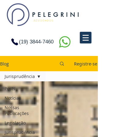
P E L E G R I N I
A D V O G A D O S
(19) 3844-7460
Blog
Registre-se
Jurisprudência
Posts
Notícias
Nossas
Publicações
Legislação
Jurisprudência