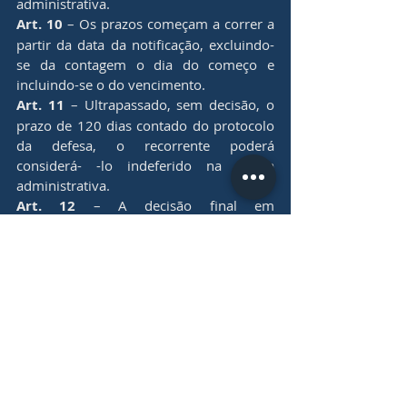
administrativa.
Art. 10
 – Os prazos começam a correr a 
partir da data da notificação, excluindo-
se da contagem o dia do começo e 
incluindo-se o do vencimento.
Art. 11
 – Ultrapassado, sem decisão, o 
prazo de 120 dias contado do protocolo 
da defesa, o recorrente poderá 
considerá- -lo indeferido na esfera 
administrativa.
Art. 12
 – A decisão final em 
procedimento administrativo 
formalmente regular não poderá ser 
modificada pela Administração, salvo 
por nulidade.
Art. 13
 – A decisão do requerimento de 
defesa será comunicada ao requerente 
em até 15 dias. Se julgado improcedente 
ou parcialmente procedente, tomar-se-
ão as providências pertinentes à decisão, 